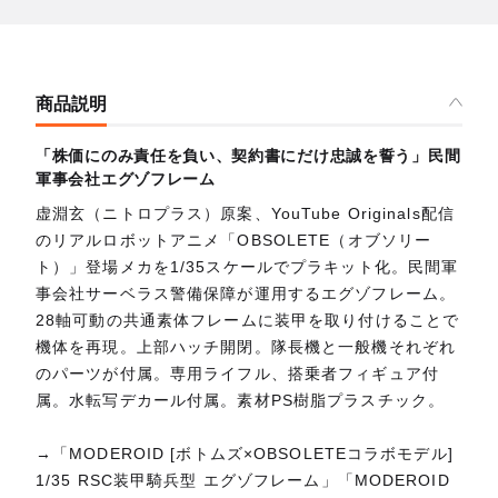
商品説明
「株価にのみ責任を負い、契約書にだけ忠誠を誓う」民間
軍事会社エグゾフレーム
虚淵玄（ニトロプラス）原案、YouTube Originals配信
のリアルロボットアニメ「OBSOLETE（オブソリー
ト）」登場メカを1/35スケールでプラキット化。民間軍
事会社サーベラス警備保障が運用するエグゾフレーム。
28軸可動の共通素体フレームに装甲を取り付けることで
機体を再現。上部ハッチ開閉。隊長機と一般機それぞれ
のパーツが付属。専用ライフル、搭乗者フィギュア付
属。水転写デカール付属。素材PS樹脂プラスチック。
→「MODEROID [ボトムズ×OBSOLETEコラボモデル]
1/35 RSC装甲騎兵型 エグゾフレーム」「MODEROID