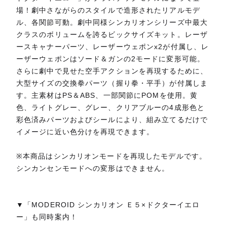
場！劇中さながらのスタイルで造形されたリアルモデ
ル、各関節可動。劇中同様シンカリオンシリーズ中最大
クラスのボリュームを誇るビックサイズキット。レーザ
ースキャナーパーツ、レーザーウェポンx2が付属し、レ
ーザーウェポンはソード＆ガンの2モードに変形可能。
さらに劇中で見せた空手アクションを再現するために、
大型サイズの交換拳パーツ（握り拳・平手）が付属しま
す。主素材はPS＆ABS、一部関節にPOMを使用。黄
色、ライトグレー、グレー、クリアブルーの4成形色と
彩色済みパーツおよびシールにより、組み立てるだけで
イメージに近い色分けを再現できます。
※本商品はシンカリオンモードを再現したモデルです。
シンカンセンモードへの変形はできません。
▼「MODEROID シンカリオン Ｅ５×ドクターイエロ
ー」も同時案内！