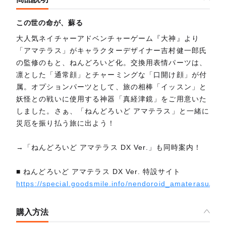
この世の命が、蘇る
大人気ネイチャーアドベンチャーゲーム『大神』より
「アマテラス」がキャラクターデザイナー吉村健一郎氏
の監修のもと、ねんどろいど化。交換用表情パーツは、
凛とした「通常顔」とチャーミングな「口開け顔」が付
属。オプションパーツとして、旅の相棒「イッスン」と
妖怪との戦いに使用する神器「真経津鏡」をご用意いた
しました。さぁ、「ねんどろいど アマテラス」と一緒に
災厄を振り払う旅に出よう！
→「ねんどろいど アマテラス DX Ver.」も同時案内！
■ ねんどろいど アマテラス DX Ver. 特設サイト
https://special.goodsmile.info/nendoroid_amaterasu/
購入方法