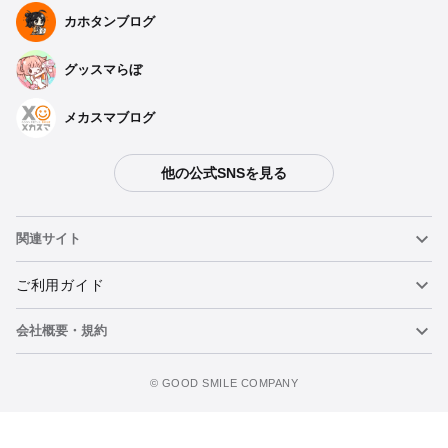
カホタンブログ
グッスマらぼ
メカスマブログ
他の公式SNSを見る
種類を選択
関連サイト
【再販】 ねんどろいど アマテラス DX Ver. - 2026年10月発売予
定
ねんどろいど
ご利用ガイド
予約受付中
会社概要・規約
ねんどろいどフェイスメーカー
重要なお知らせ
ねんどろいど アマテラス DX Ver. - 2020年11月発売予定
今すぐ予約注文
予約終了
figma
FAQ・お問い合わせ
利用規約
©️ GOOD SMILE COMPANY
メカスマ
個人情報の取り扱いについて