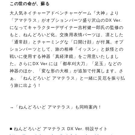
この世の命が、蘇る
大人気ネイチャーアドベンチャーゲーム『大神』より
「アマテラス」がオプションパーツ盛り沢山のDX Ver.
になってキャラクターデザイナー吉村健一郎氏の監修の
もと、ねんどろいど化。交換用表情パーツは、凛とした
「通常顔」とチャーミングな「口開け顔」が付属。オプ
ションパーツとして、旅の相棒「イッスン」と妖怪との
戦いに使用する神器「真経津鏡」をご用意いたしまし
た。さらにDX Ver.には「都牟刈大刀」「足玉」などの
神器のほか、「変な形の大根」が追加で付属します。さ
ぁ、「ねんどろいど アマテラス」と一緒に災厄を振り払
う旅に出よう！
→「ねんどろいど アマテラス」も同時案内！
■ ねんどろいど アマテラス DX Ver. 特設サイト