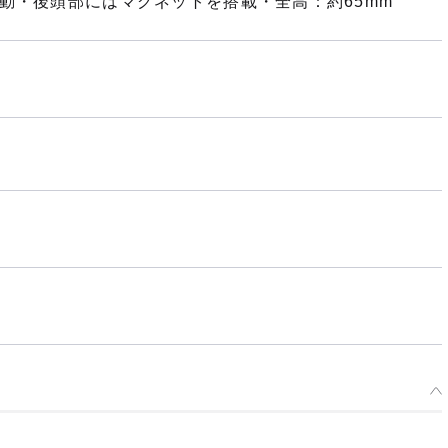
動・後頭部にはマグネットを搭載・全高：約65mm