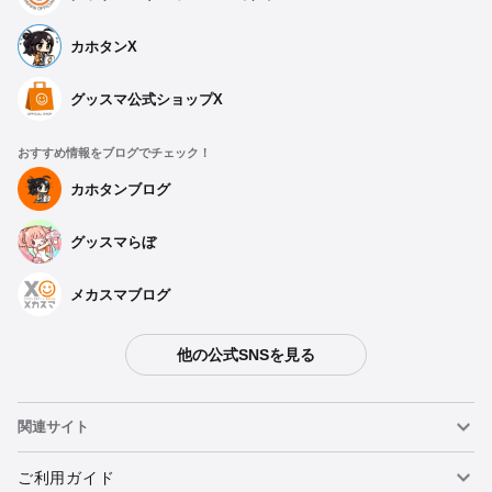
カホタンX
グッスマ公式ショップX
おすすめ情報をブログでチェック！
カホタンブログ
グッスマらぼ
メカスマブログ
他の公式SNSを見る
関連サイト
ねんどろいど
ご利用ガイド