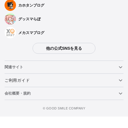
カホタンブログ
グッスマらぼ
メカスマブログ
他の公式SNSを見る
関連サイト
ねんどろいど
ご利用ガイド
会社概要・規約
ねんどろいどフェイスメーカー
重要なお知らせ
カートに追加
figma
FAQ・お問い合わせ
利用規約
©️ GOOD SMILE COMPANY
メカスマ
個人情報の取り扱いについて