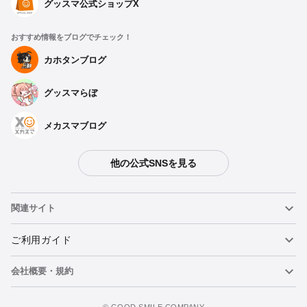
グッスマ公式ショップX
おすすめ情報をブログでチェック！
カホタンブログ
グッスマらぼ
メカスマブログ
他の公式SNSを見る
関連サイト
ねんどろいど
ご利用ガイド
会社概要・規約
ねんどろいどフェイスメーカー
重要なお知らせ
カートに追加
figma
FAQ・お問い合わせ
利用規約