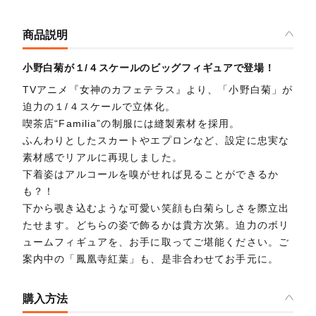
商品説明
小野白菊が１/４スケールのビッグフィギュアで登場！
TVアニメ『女神のカフェテラス』より、「小野白菊」が
迫力の１/４スケールで立体化。
喫茶店“Familia”の制服には縫製素材を採用。
ふんわりとしたスカートやエプロンなど、設定に忠実な
素材感でリアルに再現しました。
下着姿はアルコールを嗅がせれば見ることができるか
も？！
下から覗き込むような可愛い笑顔も白菊らしさを際立出
たせます。どちらの姿で飾るかは貴方次第。迫力のボリ
ュームフィギュアを、お手に取ってご堪能ください。ご
案内中の「鳳凰寺紅葉」も、是非合わせてお手元に。
購入方法