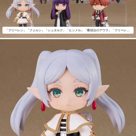
「フリーレン」「フェルン」「シュタルク」「ヒンメル」「断頭台のアウラ」「フリーレン しょぼん顔Ver.」全6種の中からランダムになります。