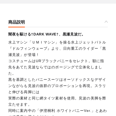
商品説明
闇夜を駆ける†DARK WAVE†、黒瀬見波だ。
水上マシン「ＵＭＩマシン」を操る水上ジェットバトル
『ドルフィンウェーブ』より、日向重工のライダー「黒
瀬見波」が登場！
コスチュームはURブラックバニーをセレクト。額に指
先をあてた見波ならではのポージングで立体化しまし
た。
黒を基調としたバニースーツはオーソドックスなデザイ
ンながらも見波の抜群のプロポーションを再現。スラリ
と伸びる両脚には
実際の素材と同じ網タイツ素材を使用。見波の美脚を際
立たせます。
同時に案内中の「伊澄桐利 ホワイトバニーVer.」とあわ