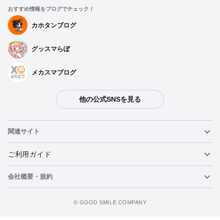
おすすめ情報をブログでチェック！
カホタンブログ
グッスマらぼ
メカスマブログ
他の公式SNSを見る
関連サイト
ねんどろいど
ご利用ガイド
会社概要・規約
ねんどろいどフェイスメーカー
重要なお知らせ
カートに追加
figma
FAQ・お問い合わせ
利用規約
©️ GOOD SMILE COMPANY