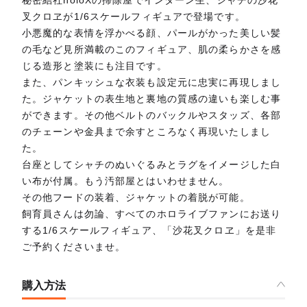
秘密結社holoXの掃除屋でインターン生、シャチの沙花
叉クロヱが1/6スケールフィギュアで登場です。
小悪魔的な表情を浮かべる顔、パールがかった美しい髪
の毛など見所満載のこのフィギュア、肌の柔らかさを感
じる造形と塗装にも注目です。
また、パンキッシュな衣装も設定元に忠実に再現しまし
た。ジャケットの表生地と裏地の質感の違いも楽しむ事
ができます。その他ベルトのバックルやスタッズ、各部
のチェーンや金具まで余すところなく再現いたしまし
た。
台座としてシャチのぬいぐるみとラグをイメージした白
い布が付属。もう汚部屋とはいわせません。
その他フードの装着、ジャケットの着脱が可能。
飼育員さんは勿論、すべてのホロライブファンにお送り
する1/6スケールフィギュア、「沙花叉クロヱ」を是非
ご予約くださいませ。
購入方法