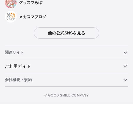
グッスマらぼ
メカスマブログ
他の公式SNSを見る
関連サイト
ねんどろいど
ご利用ガイド
会社概要・規約
ねんどろいどフェイスメーカー
重要なお知らせ
カートに追加
figma
FAQ・お問い合わせ
利用規約
©️ GOOD SMILE COMPANY
メカスマ
個人情報の取り扱いについて
ポッパレ（POP UP PARADE）
特定商取引法に関する表示