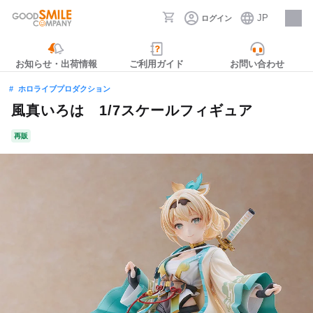
JP
ログイン
採用情報
お知らせ・出荷情報
ご利用ガイド
お問い合わせ
ホロライブプロダクション
風真いろは 1/7スケールフィギュア
再販