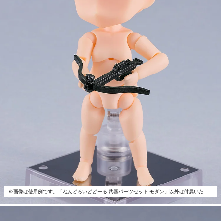
※画像は使用例です。「ねんどろいどどーる 武器パーツセット モダン」以外は付属いたしません。