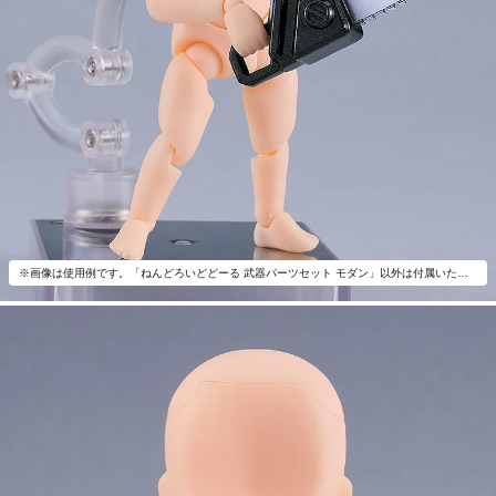
※画像は使用例です。「ねんどろいどどーる 武器パーツセット モダン」以外は付属いたしません。