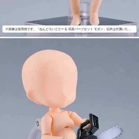
※画像は使用例です。「ねんどろいどどーる 武器パーツセット モダン」以外は付属いたしません。