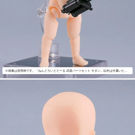
※画像は使用例です。「ねんどろいどどーる 武器パーツセット モダン」以外は付属いたしません。