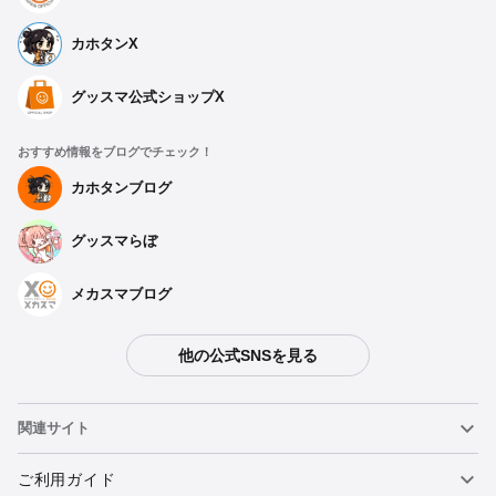
カホタンX
グッスマ公式ショップX
おすすめ情報をブログでチェック！
カホタンブログ
グッスマらぼ
メカスマブログ
他の公式SNSを見る
関連サイト
ねんどろいど
ご利用ガイド