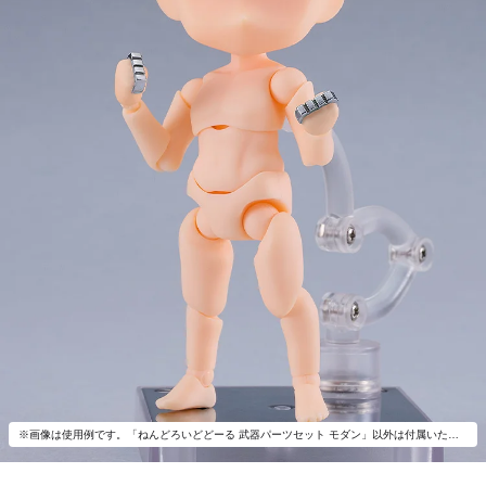
※画像は使用例です。「ねんどろいどどーる 武器パーツセット モダン」以外は付属いたしません。