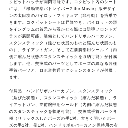
クピットハッチが開閉可能です。コクピット内のシート
には、『機動警察パトレイバー2 the Movie』版デザイ
ンの太田功のパイロットフィギュア（非可動）を搭乗で
きます。コクピットシートは昇降でき、パイロットの頭
をイングラムの首元から覗かせる際には防弾フロントガ
ラスが展開可能。装備としてハンドリボルバーカノン、
スタンスティック（延びた状態のものと縮んだ状態のも
の）、ライアットガン、そして左前腕部用シールド（内
側に縮んだ状態のスタンスティックを収納可能）が付属
します。他、交換式のパーツとしてポーズの異なる各種
手首パーツと、ロボ道共通アクションスタンドが付属し
ます。
付属品：ハンドリボルバーカノン、スタンスティック
（延びた状態）、スタンスティック（縮んだ状態）、ラ
イアットガン、左前腕部用シールド（内側に縮んだ状態
のスタンスティックを収納可能）、交換式手首パーツ各
種（リラックスしたポーズの手1対、大きく開いたポー
ズの手1対、拳1対、ハンドリボルバーカノン保持用の右