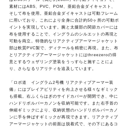
素材にはABS、PVC、POM、亜鉛合金ダイキャスト、
そして布を使用。亜鉛合金ダイキャストは可動フレーム
に用いており、これにより全身に合計約50ヶ所の可動ポ
イントを実現しています。腕と太腿部の関節カバーには
布を使用することで、イングラムのシルエットの再現と
可動を両立。特徴的なリアクティブアーマージャケット
部は軟質PVC製で、ディテールを精密に再現。また、布
とリアクティブアーマージャケットにはthreezeroの得
意とするウェザリング塗装をうっすらと施すことによ
り、さらなるリアリティを追及しています。
「ロボ道 イングラム2号機 リアクティブアーマー装
備」にはプレイアビリティを向上させる様々なギミック
も搭載。右ふくらはぎのサイドカバーが開閉でき、中に
ハンドリボルバーカノンを収納可能です。また右手首の
伸縮ギミックにより、収納状態のハンドリボルバーカノ
ンに手を伸ばすギミックが再現できます。リアクティブ
アーマージャケットの前面は脱着式で、その下にあるコ