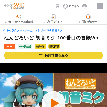
JP
ログイン
採用情報
お知らせ・出荷情報
ご利用ガイド
お問い合わせ
キャラクター・ボーカル・シリーズ01 初音ミク
ねんどろいど 初音ミク 100番目の冒険Ver.
2639
WEB受注分
特典付き
限定商品
特典情報を見る