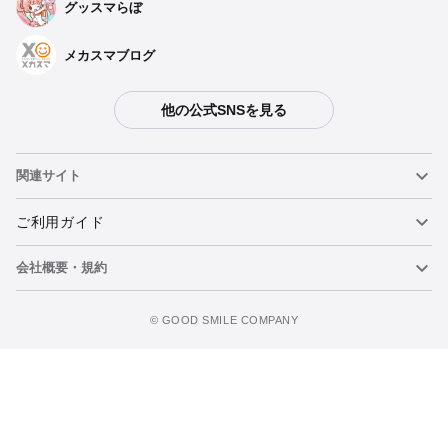
グッスマらぼ
メカスマブログ
他の公式SNSを見る
関連サイト
ねんどろいど
ご利用ガイド
会社概要・規約
ねんどろいどフェイスメーカー
重要なお知らせ
カートに追加
figma
FAQ・お問い合わせ
利用規約
©️ GOOD SMILE COMPANY
メカスマ
個人情報の取り扱いについて
ポッパレ（POP UP PARADE）
特定商取引法に関する表示