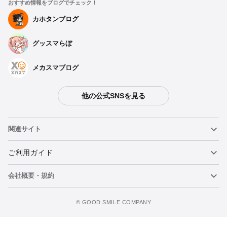
おすすめ情報をブログでチェック！
カホタンブログ
グッスマらぼ
メカスマブログ
他の公式SNSを見る
関連サイト
ねんどろいど
ご利用ガイド
会社概要・規約
ねんどろいどフェイスメーカー
重要なお知らせ
カートに追加
figma
FAQ・お問い合わせ
利用規約
©️ GOOD SMILE COMPANY
メカスマ