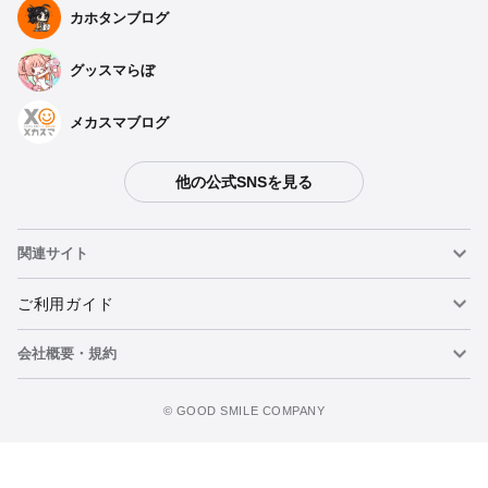
カホタンブログ
グッスマらぼ
メカスマブログ
他の公式SNSを見る
関連サイト
ねんどろいど
ご利用ガイド
会社概要・規約
ねんどろいどフェイスメーカー
重要なお知らせ
カートに追加
figma
FAQ・お問い合わせ
利用規約
©️ GOOD SMILE COMPANY
メカスマ
個人情報の取り扱いについて