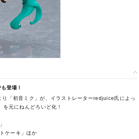
いど 初音ミク ワールドイズマイン 2024Ver. - 2024年09月発売予定
：2024年03月22日~2024年05月01日まで
年09月発売・お1人様3点まで
でも登場！
り「初音ミク」が、イラストレーターredjuice氏によっ
4」を元にねんどろいど化！
」
トケーキ」ほか