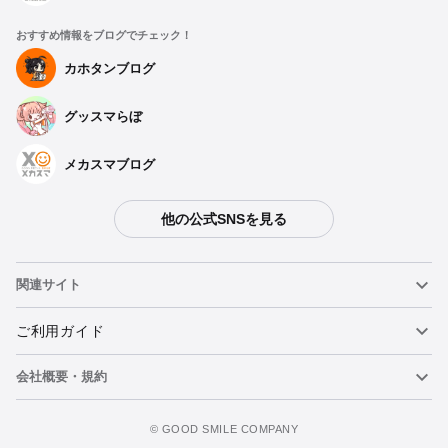
おすすめ情報をブログでチェック！
カホタンブログ
グッスマらぼ
メカスマブログ
他の公式SNSを見る
種類を選択
関連サイト
【再販】 ねんどろいど 小岩井よつば - 2026年2月発売予定
予約期間：2025年08月05日~2025年09月17日まで
ねんどろいど
ご利用ガイド
2026年2月発売・お1人様3点まで
会社概要・規約
ねんどろいどフェイスメーカー
重要なお知らせ
ねんどろいど 小岩井よつば - 2019年07月発売予定
カートに追加
予約終了
figma
FAQ・お問い合わせ
利用規約
©️ GOOD SMILE COMPANY