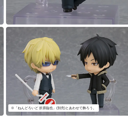
※「ねんどろいど 折原臨也」(別売)とあわせて飾ろう。