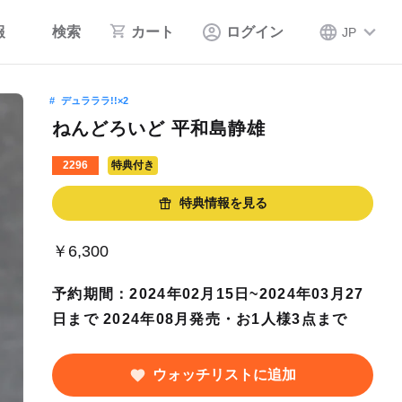
報
検索
カート
ログイン
JP
デュラララ!!×2
ねんどろいど 平和島静雄
2296
特典付き
特典情報を見る
￥6,300
予約期間：2024年02月15日~2024年03月27
日まで 2024年08月発売・お1人様3点まで
ウォッチリストに追加