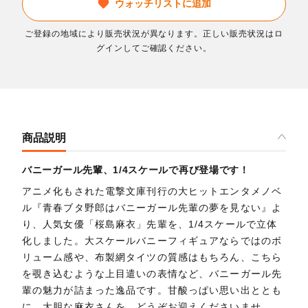
ウォッチリストに追加
ご登録の地域により販売状況が異なります。正しい販売状況はロ
グインしてご確認ください。
商品説明
バニーガール先輩、1/4スケールで再び登場です！
アニメ化もされた電撃文庫刊行の大ヒットエンタメノベ
ル『青春ブタ野郎はバニーガール先輩の夢を見ない』よ
り、人気女優「桜島麻衣」先輩を、1/4スケールで立体
化しました。大スケールバニーフィギュアならではのボ
リューム感や、布製網タイツの質感はもちろん、こちら
を覗き込むような上目遣いの表情など、バニーガール先
輩の魅力が詰まった逸品です。甘酸っぱい思い出ととも
に、大胆な麻衣さんを、どうぞお迎えくださいませ。