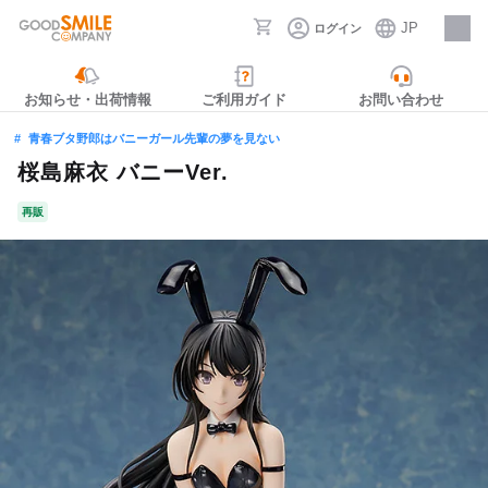
JP
ログイン
採用情報
お知らせ・出荷情報
ご利用ガイド
お問い合わせ
青春ブタ野郎はバニーガール先輩の夢を見ない
桜島麻衣 バニーVer.
再販