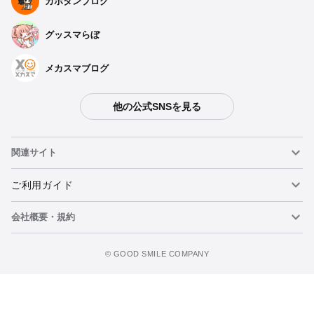
カホタンブログ
グッスマらぼ
メカスマブログ
他の公式SNSを見る
種類を選択
関連サイト
【再販】 POP UP PARADE マルシル - 2026年02月発売予定
予約期間：2025年10月03日~2025年10月29日まで
ねんどろいど
ご利用ガイド
2026年02月発売・お1人様3点まで
会社概要・規約
ねんどろいどフェイスメーカー
重要なお知らせ
POP UP PARADE マルシル - 2024年07月発売予定
カートに追加
予約期間：2024年01月26日~2024年03月13日まで
figma
FAQ・お問い合わせ
利用規約
2024年07月発売・お1人様3点まで
©️ GOOD SMILE COMPANY
メカスマ
個人情報の取り扱いについて