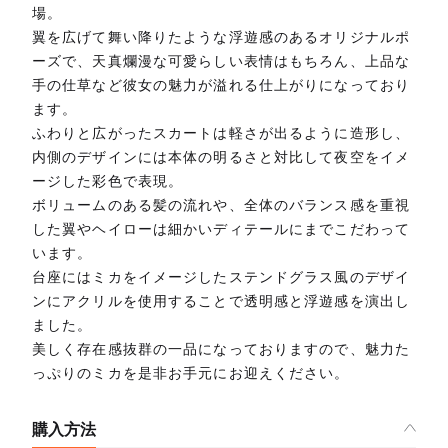
場。
翼を広げて舞い降りたような浮遊感のあるオリジナルポ
ーズで、天真爛漫な可愛らしい表情はもちろん、上品な
手の仕草など彼女の魅力が溢れる仕上がりになっており
ます。
ふわりと広がったスカートは軽さが出るように造形し、
内側のデザインには本体の明るさと対比して夜空をイメ
ージした彩色で表現。
ボリュームのある髪の流れや、全体のバランス感を重視
した翼やヘイローは細かいディテールにまでこだわって
います。
台座にはミカをイメージしたステンドグラス風のデザイ
ンにアクリルを使用することで透明感と浮遊感を演出し
ました。
美しく存在感抜群の一品になっておりますので、魅力た
っぷりのミカを是非お手元にお迎えください。
購入方法