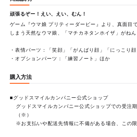
頑張るぞー！えい、えい、むん！
ねんど
予約期間
ゲーム『ウマ娘 プリティーダービー』より、真面目
2024
しまう天然なウマ娘、「マチカネタンホイザ」がねん
・表情パーツ：「笑顔」「がんばり顔」「にっこり顔
・オプションパーツ：「練習ノート」ほか
購入方法
■グッドスマイルカンパニー公式ショップ
グッドスマイルカンパニー公式ショップでの受注
（※）
※お支払いや配送先情報に不備がある場合、この