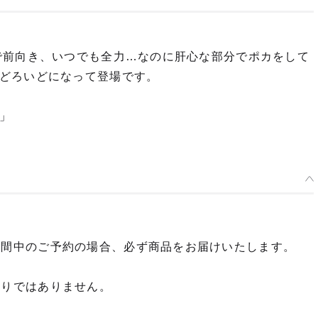
ろいど マチカネタンホイザ - 2024年07月発売予定
：2024年02月22日~2024年04月03日まで
で前向き、いつでも全力…なのに肝心な部分でポカをして
年07月発売・お1人様3点まで
どろいどになって登場です。
」
期間中のご予約の場合、必ず商品をお届けいたします。
限りではありません。