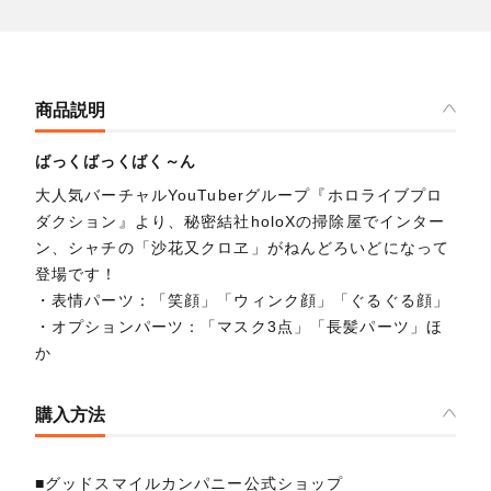
商品説明
ばっくばっくばく～ん
大人気バーチャルYouTuberグループ『ホロライブプロ
ダクション』より、秘密結社holoXの掃除屋でインター
ン、シャチの「沙花又クロヱ」がねんどろいどになって
登場です！
・表情パーツ：「笑顔」「ウィンク顔」「ぐるぐる顔」
・オプションパーツ：「マスク3点」「長髪パーツ」ほ
か
購入方法
■グッドスマイルカンパニー公式ショップ