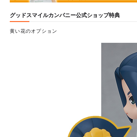
【再販
予約期間
2026
グッドスマイルカンパニー公式ショップ特典
黄い花のオプション
ねんどろ
予約終