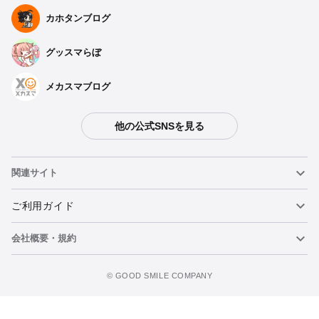
カホタンブログ
グッスマらぼ
メカスマブログ
他の公式SNSを見る
関連サイト
ねんどろいど
ご利用ガイド
会社概要・規約
ねんどろいどフェイスメーカー
重要なお知らせ
カートに追加
figma
FAQ・お問い合わせ
利用規約
©️ GOOD SMILE COMPANY
メカスマ
個人情報の取り扱いについて