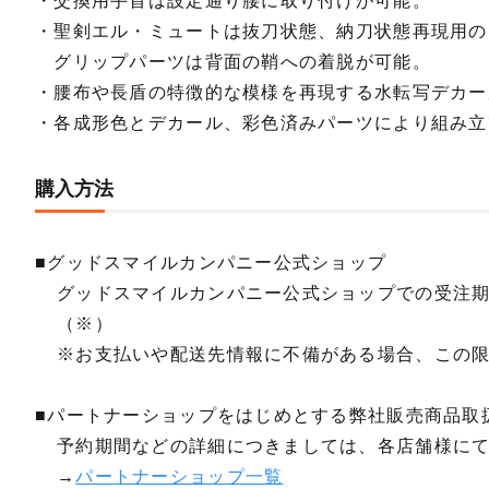
・交換用手首は設定通り腰に取り付けが可能。
・聖剣エル・ミュートは抜刀状態、納刀状態再現用の
グリップパーツは背面の鞘への着脱が可能。
・腰布や長盾の特徴的な模様を再現する水転写デカー
・各成形色とデカール、彩色済みパーツにより組み立
購入方法
■グッドスマイルカンパニー公式ショップ
グッドスマイルカンパニー公式ショップでの受注
（※）
※お支払いや配送先情報に不備がある場合、この
■パートナーショップをはじめとする弊社販売商品取
予約期間などの詳細につきましては、各店舗様に
→
パートナーショップ一覧