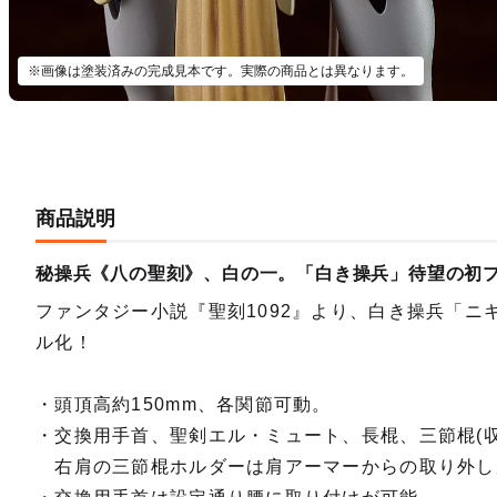
※画像は塗装済みの完成見本です。実際の商品とは異なります。
商品説明
秘操兵《八の聖刻》、白の一。「白き操兵」待望の初
ファンタジー小説『聖刻1092』より、白き操兵「ニキ
ル化！
・頭頂高約150mm、各関節可動。
・交換用手首、聖剣エル・ミュート、長棍、三節棍(収
右肩の三節棍ホルダーは肩アーマーからの取り外し