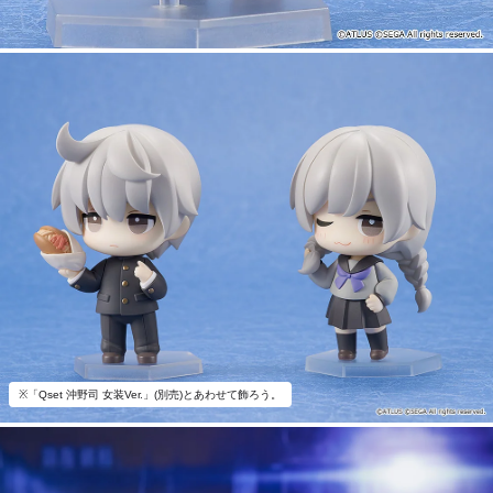
※「Qset 沖野司 女装Ver.」(別売)とあわせて飾ろう。