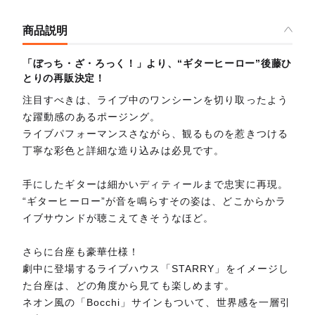
商品説明
「ぼっち・ざ・ろっく！」より、“ギターヒーロー”後藤ひ
とりの再販決定！
注目すべきは、ライブ中のワンシーンを切り取ったよう
な躍動感のあるポージング。
ライブパフォーマンスさながら、観るものを惹きつける
丁寧な彩色と詳細な造り込みは必見です。
手にしたギターは細かいディティールまで忠実に再現。
“ギターヒーロー”が音を鳴らすその姿は、どこからかラ
イブサウンドが聴こえてきそうなほど。
さらに台座も豪華仕様！
劇中に登場するライブハウス「STARRY」をイメージし
た台座は、どの角度から見ても楽しめます。
ネオン風の「Bocchi」サインもついて、世界感を一層引