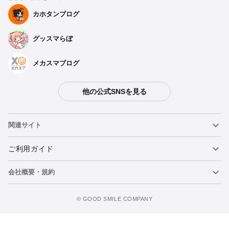
カホタンブログ
グッスマらぼ
メカスマブログ
他の公式SNSを見る
種類を選択
関連サイト
【再販】 アニメ「ぼっち・ざ・ろっく！」 後藤ひとり 1/7
スケールフィギュア - 2026年05月発売予定
ねんどろいど
ご利用ガイド
予約期間：2025年07月08日~2025年10月01日まで
2026年05月発売・お1人様3点まで
会社概要・規約
ねんどろいどフェイスメーカー
重要なお知らせ
アニメ「ぼっち・ざ・ろっく！」 後藤ひとり 1/7スケールフ
ィギュア - 2024年12月発売予定
ウォッチリストに追加
figma
FAQ・お問い合わせ
利用規約
©️ GOOD SMILE COMPANY
予約終了
メカスマ
個人情報の取り扱いについて