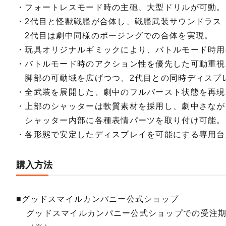
・フォートレスモード時の主砲、大型ドリルが可動。
・2代目と怪獣戦艦が合体し、戦艦武装サウンドラス
2代目は劇中同様のポージングでの合体を実現。
・玩具オリジナルギミックにより、バトルモード時用
・バトルモード時のアクション性を優先した可動重視
脚部の可動域を広げつつ、2代目との同時ディスプ
・全武装を展開した、劇中のフルバースト状態を再現
・上部のシャッターは軟質素材を採用し、劇中さなが
シャッター内部に各種表情パーツを取り付け可能。
・各形態で安定したディスプレイを可能にする専用台
購入方法
■グッドスマイルカンパニー公式ショップ
グッドスマイルカンパニー公式ショップでの受注