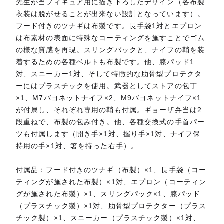
先生が当フィギュア用に描き下ろしたデザイン（各布製
衣装は脱がせることが出来ない設計となっています）。
フード付きのツナギは布製です。長手袋1対とエプロン
は布素材の表面に特殊なコーティングを施すことでゴム
の様な質感を再現。スリングパックと、ナイフの鞘を装
着するための各種ベルトも布製です。他、膝パッド1
対、スニーカー1対、そして特徴的な肋骨型プロテクタ
ーにはプラスチックを使用。武器としてストアの包丁
×1、M7バヨネットナイフ×2、M9バヨネットナイフ×1
が付属し、それぞれ専用の鞘も付属。ギョーザ弁当は2
段重ねで、布製の包み付き。他、各種交換式の手首パー
ツも付属します（開き手×1対、握り手×1対、ナイフ保
持用の手×1対、箸を持った右手）。
付属品：フード付きのツナギ（布製）×1、長手袋（コー
ティングが施された布製）×1対、エプロン（コーティン
グが施された布製）×1、スリングパック×1、膝パッド
（プラスチック製）×1対、肋骨型プロテクター（プラス
チック製）×1、スニーカー（プラスチック製）×1対、