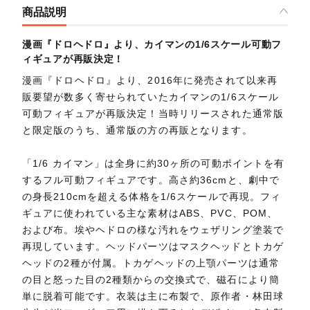
商品説明
漫画『ドロヘドロ』より、カイマンの1/6スケール可動フ
ィギュアが再販決定！
漫画『ドロヘドロ』より、2016年に発売されて以来再
販要望が数多く寄せられていたカイマンの1/6スケール
可動フィギュアが再販決定！当時リリースされた通常版
と限定版のうち、通常版の方の再販となります。
「1/6 カイマン」は全身に約30ヶ所の可動ポイントを有
するフル可動フィギュアです。高さ約36cmと、劇中で
の身長210cmを超える体格を1/6スケールで再現。フィ
ギュアに使われている主な素材はABS、PVC、POM、
および布。埃やヘドロの様な汚れをウェザリング塗装で
再現しています。ヘッドパーツはマスクヘッドとトカゲ
ヘッドの2種が付属。トカゲヘッドの上顎パーツは通常
の目と怒った目の2種類からの交換式で、磁石により簡
単に脱着可能です。衣装は主に布製で、原作者・林田球