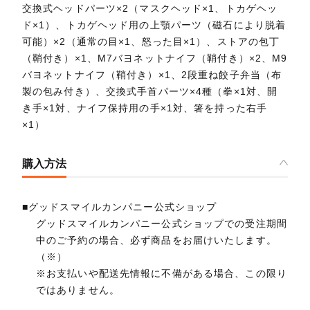
交換式ヘッドパーツ×2（マスクヘッド×1、トカゲヘッ
ド×1）、トカゲヘッド用の上顎パーツ（磁石により脱着
可能）×2（通常の目×1、怒った目×1）、ストアの包丁
（鞘付き）×1、M7バヨネットナイフ（鞘付き）×2、M9
バヨネットナイフ（鞘付き）×1、2段重ね餃子弁当（布
製の包み付き）、交換式手首パーツ×4種（拳×1対、開
き手×1対、ナイフ保持用の手×1対、箸を持った右手
×1）
購入方法
■グッドスマイルカンパニー公式ショップ
グッドスマイルカンパニー公式ショップでの受注期間
中のご予約の場合、必ず商品をお届けいたします。
（※）
※お支払いや配送先情報に不備がある場合、この限り
ではありません。