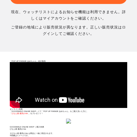
現在、ウォッチリストによるお知らせ機能は利用できません。詳
しくはマイアカウントをご確認ください。
ご登録の地域により販売状況が異なります。正しい販売状況はロ
グインしてご確認ください。
「POP UP PARADE あめちゃん」紹介動画
オンライン特典
「GOODSMILE ONLINE SHOP」にて「POP UP PARADE あめちゃん」をご購入頂いた方に、
「
ぴえん猫 最高かVer.
」をプレゼント！
GOODSMILE ONLINE SHOP ご購入特典
ぴえん猫 最高かVer.
※ぴえん猫 最高かVer.は商品と一緒に発送されます。
※画像はイメージです。