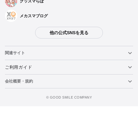
グッスマらぼ
メカスマブログ
他の公式SNSを見る
関連サイト
ねんどろいど
ご利用ガイド
会社概要・規約
ねんどろいどフェイスメーカー
重要なお知らせ
ウォッチリストに追加
figma
FAQ・お問い合わせ
利用規約
©️ GOOD SMILE COMPANY
メカスマ
個人情報の取り扱いについて
ポッパレ（POP UP PARADE）
特定商取引法に関する表示