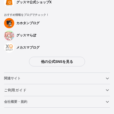
グッスマ公式ショップX
おすすめ情報をブログでチェック！
カホタンブログ
グッスマらぼ
メカスマブログ
他の公式SNSを見る
種類を選択
関連サイト
【再販】 MODEROID ローグカイゼルグリッドマン - 2025年09
月発売予定
ねんどろいど
ご利用ガイド
予約期間：2025年04月22日~2025年05月28日まで
2025年09月発売・お1人様3点まで
会社概要・規約
ねんどろいどフェイスメーカー
重要なお知らせ
MODEROID ローグカイゼルグリッドマン - 2024年03月発売予
定
カートに追加
figma
FAQ・お問い合わせ