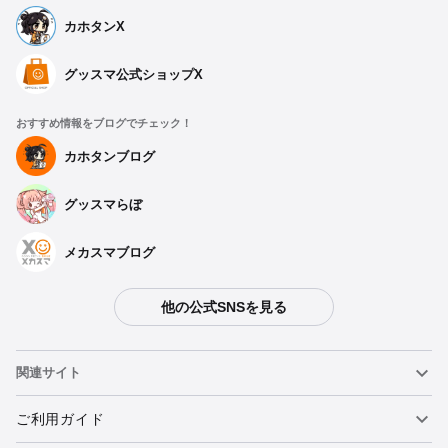
カホタンX
グッスマ公式ショップX
おすすめ情報をブログでチェック！
カホタンブログ
グッスマらぼ
メカスマブログ
他の公式SNSを見る
種類を選択
関連サイト
【再販】 ねんどろいど レーシングミク 2023Ver. - 2026年11月
発売予定
ねんどろいど
ご利用ガイド
予約受付中