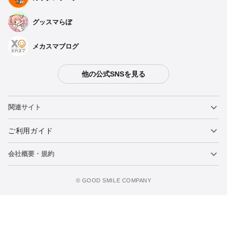
グッスマらぼ
メカスマブログ
他の公式SNSを見る
種類を選択
関連サイト
【再販】 1/35 ダグラム Ver. GT DXコンプリート版 - 2026年12
月発売予定
ねんどろいど
ご利用ガイド
予約受付中
会社概要・規約
ねんどろいどフェイスメーカー
重要なお知らせ
1/35 ダグラム Ver. GT DXコンプリート版 - 2024年06月発売予
定
今すぐ予約注文
figma
FAQ・お問い合わせ
利用規約
©️ GOOD SMILE COMPANY
予約終了
メカスマ
個人情報の取り扱いについて
ポッパレ（POP UP PARADE）