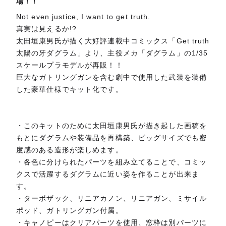
場！！
Not even justice, I want to get truth.
真実は見えるか!?
太田垣康男氏が描く大好評連載中コミックス「Get truth
太陽の牙ダグラム」より、主役メカ「ダグラム」の1/35
スケールプラモデルが再販！！
巨大なガトリングガンを含む劇中で使用した武装を装備
した豪華仕様でキット化です。
・このキットのために太田垣康男氏が描き起した画稿を
もとにダグラムや装備品を再構築、ビッグサイズでも密
度感のある造形が楽しめます。
・各色に分けられたパーツを組み立てることで、コミッ
クスで活躍するダグラムに近い姿を作ることが出来ま
す。
・ターボザック、リニアカノン、リニアガン、ミサイル
ポッド、ガトリングガン付属。
・キャノピーはクリアパーツを使用、窓枠は別パーツに