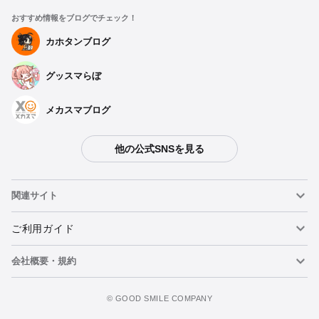
おすすめ情報をブログでチェック！
カホタンブログ
グッスマらぼ
メカスマブログ
他の公式SNSを見る
関連サイト
ねんどろいど
ご利用ガイド
会社概要・規約
ねんどろいどフェイスメーカー
重要なお知らせ
ウォッチリストに追加
figma
FAQ・お問い合わせ
利用規約
©️ GOOD SMILE COMPANY