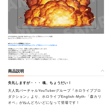
GOODSMILE ONLINE SHOP ねんどろいど予約キャンペーン特典
ねんどろいど専用エフェクトシート
■キャンペーンの詳細はこちら>>
GOODSMILE ONLINE SHOPねんどろいど予約キャンペーンのお知らせ
※画像はイメージです。実際とは異なる場合がございます。
※全12種類をセットでお届けいたします。
※転売目的などでのご購入はお断りしています。
※対象商品を1つご予約ごとに、1つプレゼントいたします。
※エフェクトシートは商品と同梱にて発送させていただきます。
※特典についてはお受取後の交換、返却などは受け付けできません。
※対象期間中の商品でも、キャンペーン対象外となる商品がございます。ご了承ください。
商品説明
失礼しますが・・・ 魂、ちょうだい！
大人気バーチャルYouTuberグループ『ホロライブプロ
ダクション』より、ホロライブEnglish-Myth-「森カリ
オペ」がねんどろいどになって登場です！