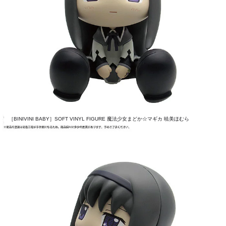
［BINIVINI BABY］SOFT VINYL FIGURE 魔法少女まどか☆マギカ 暁美ほむら