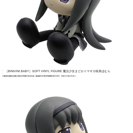
［BINIVINI BABY］SOFT VINYL FIGURE 魔法少女まどか☆マギカ暁美ほむら