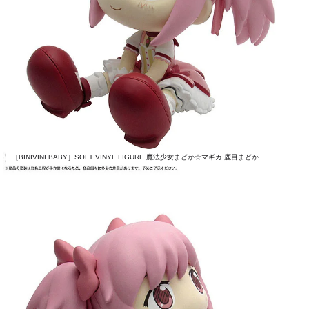
［BINIVINI BABY］SOFT VINYL FIGURE 魔法少女まどか☆マギカ 鹿目まどか