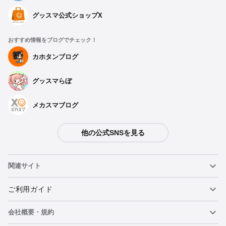
グッスマ公式ショップX
おすすめ情報をブログでチェック！
カホタンブログ
グッスマらぼ
種類を選択
メカスマブログ
［BINIVINI BABY］SOFT VINYL FIGURE 魔法少女ま
どか☆マギカ 鹿目まどか
他の公式SNSを見る
予約期間：2023年05月11日~2023年06月07日まで
2023年08月発売・お1人様3点まで
関連サイト
［BINIVINI BABY］SOFT VINYL FIGURE 魔法少女ま
どか☆マギカ 暁美ほむら
ねんどろいど
ご利用ガイド
予約期間：2023年05月11日~2023年06月07日まで
2023年08月発売・お1人様3点まで
会社概要・規約
ねんどろいどフェイスメーカー
重要なお知らせ
［BINIVINI BABY］SOFT VINYL FIGURE 魔法少女ま
どか☆マギカ 巴マミ