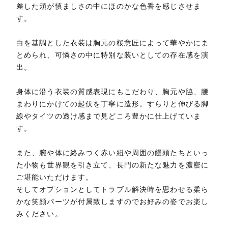
差した頬が慎ましさの中にほのかな色香を感じさせま
す。
白を基調とした衣装は胸元の桜意匠によって華やかにま
とめられ、可憐さの中に特別な装いとしての存在感を演
出。
身体に沿う衣装の質感表現にもこだわり、胸元や脇、腰
まわりにかけての起伏を丁寧に造形。すらりと伸びる脚
線やタイツの透け感まで見どころ豊かに仕上げていま
す。
また、腕や体に絡みつく赤い紐や周囲の饅頭たちといっ
た小物も世界観を引き立て、長門の新たな魅力を濃密に
ご堪能いただけます。
そしてオプションとしてトラブル解決時を思わせる柔ら
かな笑顔パーツが付属致しますのでお好みの姿でお楽し
みください。