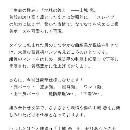
「生命の極み」「地球の答え」——山城 恋。
普段の誇り高く凛とした姿とは対照的に、「スレイブ」
の能力に抗えず、驚いた表情で、なでなでを求めるご褒
美ポーズを可愛らしく再現。
タイツに包まれた脚のしなやかな曲線美が視線を引きつ
け、大胆な薔薇柄パンツも見どころのひとつです。
組長のマントをはじめ、魔防隊の制服も細部まで丁寧に
塗装され、質感豊かに仕上げております。
さらに、今回は豪華仕様になります！
・顔パーツ：「驚き顔」「屈辱顔」「ワンコ顔」
・上半身パーツ：「魔防隊服Ver.」「下着Ver.」
組み合わせ次第で、さまざまな表情や姿の山城 恋をお楽
しみいただける仕様となっております。
いつもとはひと味違う「山城 恋」を、ぜひあなたの手