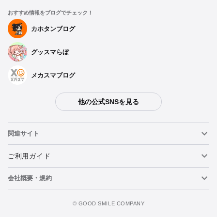
おすすめ情報をブログでチェック！
カホタンブログ
グッスマらぼ
メカスマブログ
他の公式SNSを見る
関連サイト
ねんどろいど
ご利用ガイド
会社概要・規約
ねんどろいどフェイスメーカー
重要なお知らせ
今すぐ予約注文
figma
FAQ・お問い合わせ
利用規約
©️ GOOD SMILE COMPANY