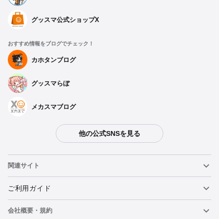
グッスマ公式ショップX
おすすめ情報をブログでチェック！
種類を選択
カホタンブログ
グッスマらぼ
サイクルショートグローブ アビドス高等学校【S】
予約受付中
メカスマブログ
サイクルショートグローブ アビドス高等学校【M】
他の公式SNSを見る
予約受付中
関連サイト
サイクルショートグローブ アビドス高等学校【L】
ねんどろいど
ご利用ガイド
予約受付中
会社概要・規約
ねんどろいどフェイスメーカー
重要なお知らせ