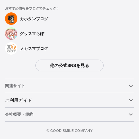
おすすめ情報をブログでチェック！
カホタンブログ
グッスマらぼ
メカスマブログ
他の公式SNSを見る
関連サイト
ねんどろいど
ご利用ガイド
会社概要・規約
ねんどろいどフェイスメーカー
重要なお知らせ
今すぐ予約注文
figma
FAQ・お問い合わせ
利用規約
©️ GOOD SMILE COMPANY