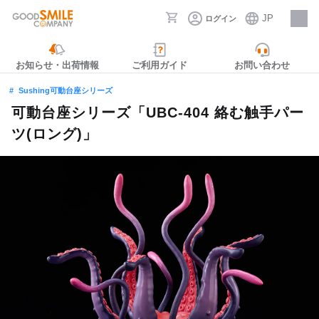
JP
ログイン
採用情報
お知らせ・出荷情報
ご利用ガイド
お問い合わせ
Sushing可動台座シリーズ
可動台座シリーズ「UBC-404 絡む触手パー
ツ(ロング)」