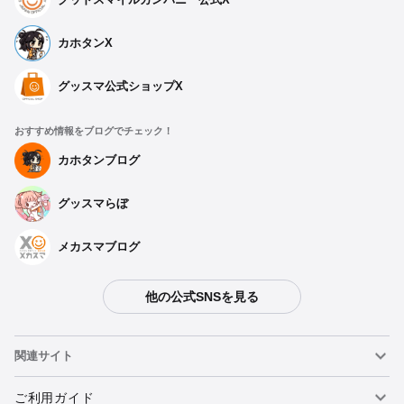
カホタンX
グッスマ公式ショップX
おすすめ情報をブログでチェック！
カホタンブログ
グッスマらぼ
メカスマブログ
他の公式SNSを見る
関連サイト
ねんどろいど
ご利用ガイド