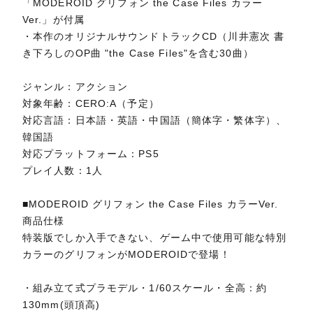
「MODEROID グリフォン the Case Files カラー
Ver.」が付属
・本作のオリジナルサウンドトラックCD（川井憲次 書
き下ろしのOP曲 "the Case Files"を含む30曲）
ジャンル：アクション
対象年齢：CERO:A（予定）
対応言語：日本語・英語・中国語（簡体字・繁体字）、
韓国語
対応プラットフォーム：PS5
プレイ人数：1人
■MODEROID グリフォン the Case Files カラーVer.
商品仕様
特装版でしか入手できない、ゲーム中で使用可能な特別
カラーのグリフォンがMODEROIDで登場！
・組み立て式プラモデル・1/60スケール・全高：約
130mm(頭頂高)