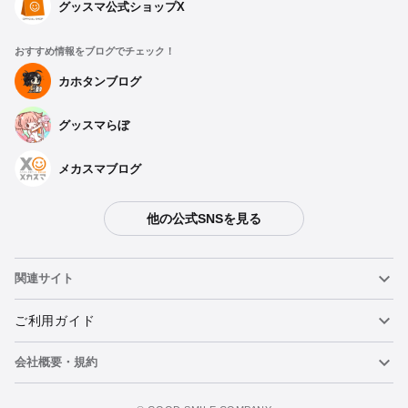
グッスマ公式ショップX
おすすめ情報をブログでチェック！
カホタンブログ
グッスマらぼ
メカスマブログ
他の公式SNSを見る
関連サイト
ねんどろいど
ご利用ガイド
会社概要・規約
ねんどろいどフェイスメーカー
重要なお知らせ
今すぐ予約注文
figma
FAQ・お問い合わせ
利用規約