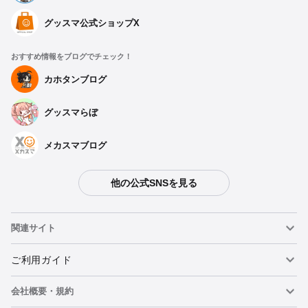
グッスマ公式ショップX
おすすめ情報をブログでチェック！
種類を選択
カホタンブログ
グッスマらぼ
進撃の巨人 ねんどろいどぷらす アクリルスタンド エ
レン
予約受付中
メカスマブログ
進撃の巨人 ねんどろいどぷらす アクリルスタンド ミ
他の公式SNSを見る
カサ
予約受付中
関連サイト
進撃の巨人 ねんどろいどぷらす アクリルスタンド ア
ルミン
ねんどろいど
ご利用ガイド
予約受付中
会社概要・規約
ねんどろいどフェイスメーカー
重要なお知らせ
進撃の巨人 ねんどろいどぷらす アクリルスタンド リ