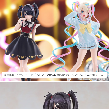
※画像はイメージです。※「POP UP PARADE 超絶最かわてんしちゃん アニメVer.」（別売）とあわせて飾ろう。